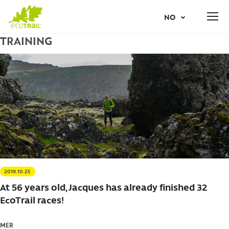
Jump
PÅMELDING
NO
to
navigation
TRAINING
Back
AR
to
top
NL
EN
FR
IT
2019.10.25
PT
At 56 years old, Jacques has already finished 32
EcoTrail races!
ES
MER