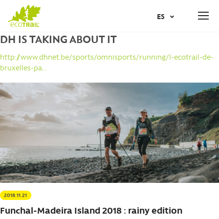
Jump
19
JUNIO
2027
ES
to
REGISTRAR
navigation
DH IS TAKING ABOUT IT
Back
AR
to
http://www.dhnet.be/sports/omnisports/running/l-ecotrail-de-
top
bruxelles-pa...
NL
EN
FR
IT
NO
2018.11.21
PT
Funchal-Madeira Island 2018 : rainy edition